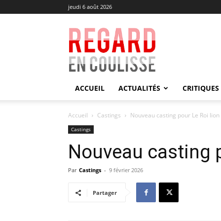
jeudi 6 août 2026
Regard
en
Coulisse
ACCUEIL
ACTUALITÉS
CRITIQUES
Accueil
Castings
Nouveau casting pour Le Roi lion
Castings
Nouveau casting 
Par
Castings
-
9 février 2026
Partager