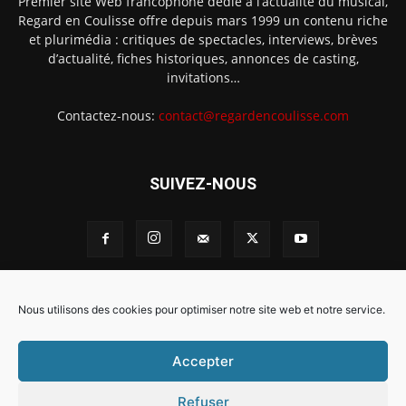
Premier site Web francophone dédié à l’actualité du musical,
Regard en Coulisse offre depuis mars 1999 un contenu riche
et plurimédia : critiques de spectacles, interviews, brèves
d’actualité, fiches historiques, annonces de casting,
invitations…
Contactez-nous:
contact@regardencoulisse.com
SUIVEZ-NOUS
Intégration Ghislain Fayard
Mentions légales
Nous utilisons des cookies pour optimiser notre site web et notre service.
Politique de cookies (EU)
Accepter
Refuser