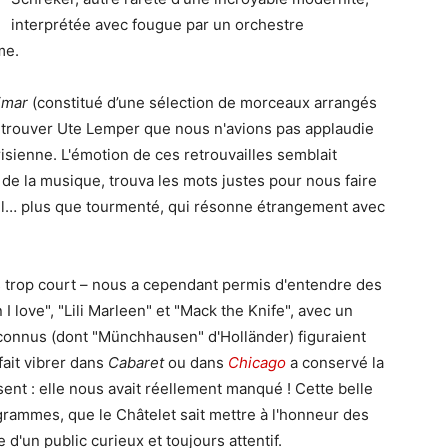
interprétée avec fougue par un orchestre
me.
imar
(constitué d’une sélection de morceaux arrangés
retrouver Ute Lemper que nous n'avions pas applaudie
sienne. L'émotion de ces retrouvailles semblait
 de la musique, trouva les mots justes pour nous faire
el… plus que tourmenté, qui résonne étrangement avec
 trop court – nous a cependant permis d'entendre des
I love", "Lili Marleen" et "Mack the Knife", avec un
s connus (dont "Münchhausen" d'Holländer) figuraient
ait vibrer dans
Cabaret
ou dans
Chicago
a conservé la
risent : elle nous avait réellement manqué ! Cette belle
ogrammes, que le Châtelet sait mettre à l'honneur des
 d'un public curieux et toujours attentif.