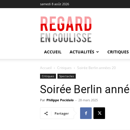
samedi 8 août 2026
Regard
en
Coulisse
ACCUEIL
ACTUALITÉS
CRITIQUES
Accueil
Critiques
Soirée Berlin années 20
Critiques
Spectacles
Soirée Berlin ann
Par
Philippe Pocidalo
-
28 mars 2025
Partager