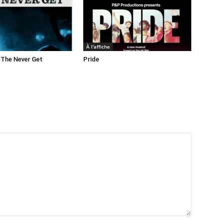
À l'affiche
 The Never Get
Pride