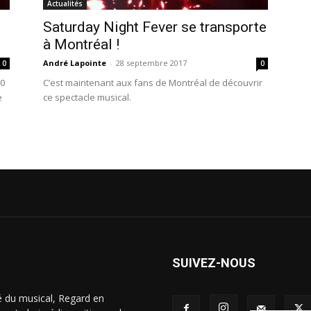
Actualités
Saturday Night Fever se transporte
à Montréal !
André Lapointe
-
28 septembre 2017
0
0
00
C’est maintenant aux fans de Montréal de découvrir
e
ce spectacle musical.
SUIVEZ-NOUS
é du musical, Regard en