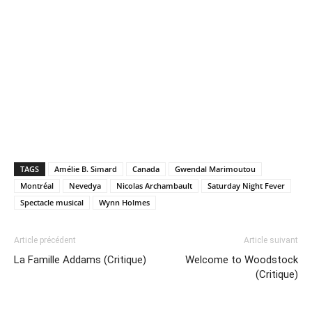
TAGS
Amélie B. Simard
Canada
Gwendal Marimoutou
Montréal
Nevedya
Nicolas Archambault
Saturday Night Fever
Spectacle musical
Wynn Holmes
Article précédent
Article suivant
La Famille Addams (Critique)
Welcome to Woodstock
(Critique)