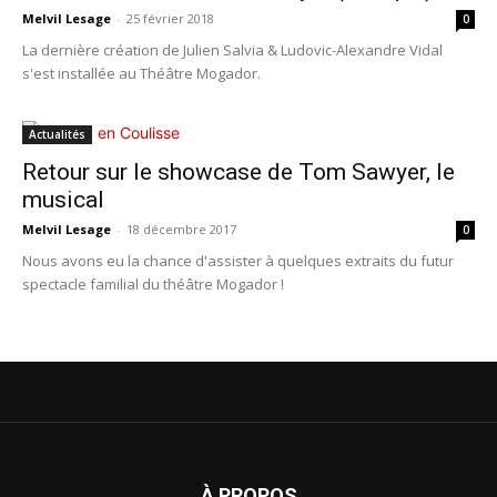
Melvil Lesage
-
25 février 2018
0
La dernière création de Julien Salvia & Ludovic-Alexandre Vidal
s'est installée au Théâtre Mogador.
Actualités
Retour sur le showcase de Tom Sawyer, le
musical
Melvil Lesage
-
18 décembre 2017
0
Nous avons eu la chance d'assister à quelques extraits du futur
spectacle familial du théâtre Mogador !
À PROPOS