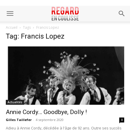
Accueil
Tags
Francis Lopez
Tag: Francis Lopez
Actualités
Annie Cordy… Goodbye, Dolly !
Gilles Taillefer
-
4 septembre 2020
0
Adieu à Annie Cordy, décédée à l'âge de 92 ans. Outre ses succès