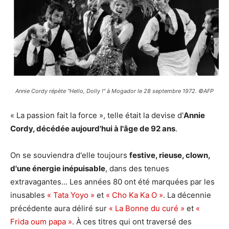
Annie Cordy répète "Hello, Dolly !" à Mogador le 28 septembre 1972. ©AFP
« La passion fait la force », telle était la devise d'
Annie
Cordy, décédée aujourd'hui à l'âge de 92 ans
.
On se souviendra d'elle toujours
festive, rieuse, clown,
d'une énergie inépuisable
, dans des tenues
extravagantes... Les années 80 ont été marquées par les
inusables
« Tata Yoyo »
et
« Cho Ka Ka O »
. La décennie
précédente aura déliré sur
« La Bonne du curé »
et
«
Frida oum papa »
. À ces titres qui ont traversé des