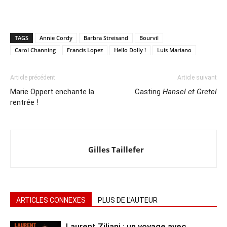
TAGS
Annie Cordy
Barbra Streisand
Bourvil
Carol Channing
Francis Lopez
Hello Dolly !
Luis Mariano
Article précédent
Article suivant
Marie Oppert enchante la
Casting
Hansel et Gretel
rentrée !
Gilles Taillefer
ARTICLES CONNEXES
PLUS DE L'AUTEUR
Laurent Ziliani : un voyage avec