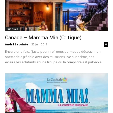
Critiques
Canada – Mamma Mia (Critique)
André Lapointe
-
22 juin 2019
0
Encore une fois, "Juste pour rire" nous permet de découvrir un
spectacle agréable avec des musiciens live sur scène, des
éclairages éclatants et une troupe où la complicité est palpable.