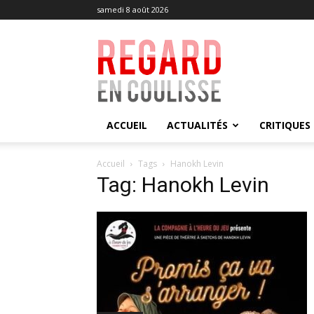
samedi 8 août 2026
Regard
en
Coulisse
ACCUEIL
ACTUALITÉS
CRITIQUES
Accueil
Tags
​Hanokh Levin
Tag: ​Hanokh Levin