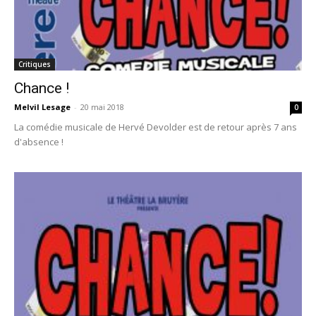
Critiques
Chance !
Melvil Lesage
-
20 mai 2018
0
La comédie musicale de Hervé Devolder est de retour après 7 ans
d'absence !