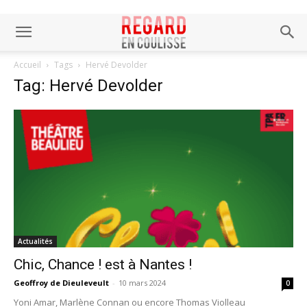
Accueil
Tags
Hervé Devolder
Tag: Hervé Devolder
Actualités
Chic, Chance ! est à Nantes !
Geoffroy de Dieuleveult
-
10 mars 2024
0
Yoni Amar, Marlène Connan ou encore Thomas Violleau