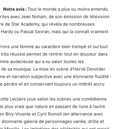
Notre avis :
Tout le monde a plus ou moins entendu
crites avec Jean Nohain, de son émission de télévision
tre de Star Academy, qui révéla de nombreuses
ardy ou Pascal Sevran, mais qui la connaît vraiment
vrons une femme au caractère bien trempé et surtout
très réussie permet de rentrer tout en douceur dans
femme audacieuse qui a su saisir toutes les
vre de sa musique. La mise en scène d’Hervé Devolder
ne et narration subjective avec une étonnante fluidité :
e perdre et en conservant toujours un intérêt accru
lotte Leclaire joue selon les scènes une comédienne
nte plus vraie que nature en passant de l’une à l’autre
en Biry-Vicente et Cyril Romoli (en alternance avec
étonnante galerie de personnages variée, drôle et
Mireille. Les imitations des célébrités qui ont croisé