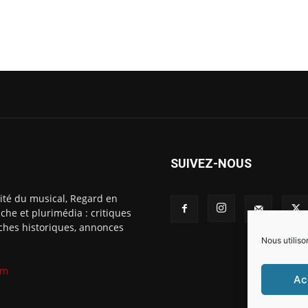
SUIVEZ-NOUS
ité du musical, Regard en
che et plurimédia : critiques
fiches historiques, annonces
Nous utiliso
om
Ac