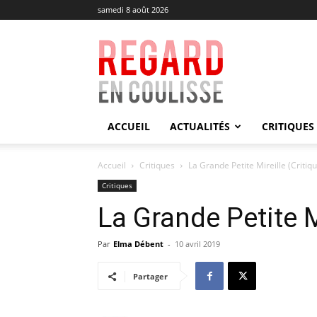
samedi 8 août 2026
Regard
en
Coulisse
ACCUEIL
ACTUALITÉS
CRITIQUES
Accueil
Critiques
La Grande Petite Mireille (Critiq
Critiques
La Grande Petite Mi
Par
Elma Débent
-
10 avril 2019
Partager