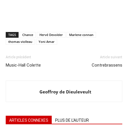
TAGS
Chance
Hervé Devolder
Marlene connan
thomas violleau
Yoni Amar
Article précédent
Article suivant
Music-Hall Colette
Contrebrassens
Geoffroy de Dieuleveult
ARTICLES CONNEXES
PLUS DE L'AUTEUR