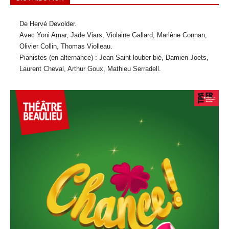
De Hervé Devolder.
Avec Yoni Amar, Jade Viars, Violaine Gallard, Marlène Connan,
Olivier Collin, Thomas Violleau.
Pianistes (en alternance) : Jean Saint louber bié, Damien Joets,
Laurent Cheval, Arthur Goux, Mathieu Serradell.