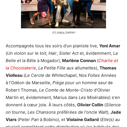
(c) papy_baiken
Accompagnés tous les soirs d'un pianiste live,
Yoni Amar
(
Un violon sur le toit
,
Hair
,
Sister Act
et, évidemment,
La
Belle et la Bête
à Mogador),
Marlène Connan
(
Charlie et
la Chocolaterie
,
La Petite Fille aux allumettes
),
Thomas
Violleau
(
Le Cercle de Whitechapel
,
Nos Folles Années
à l’Odéon de Marseille,
Piège pour un homme seul
de
Robert Thomas,
Le Comte de Monte-Cristo
d’Olivier
Martin et, évidemment, Marius dans
Les Misérables
) s'en
donnent à cœur joie. À leurs côtés,
Olivier Collin
(
Silence
on tourne
,
Les Chansons préférées de l'oncle Walt
),
Jade
Viars
(
Peter Pan
à Bobino), et
Violaine Gallard
(
Elle(s) au
pluriel
) complètent cette distribution où les habitués des