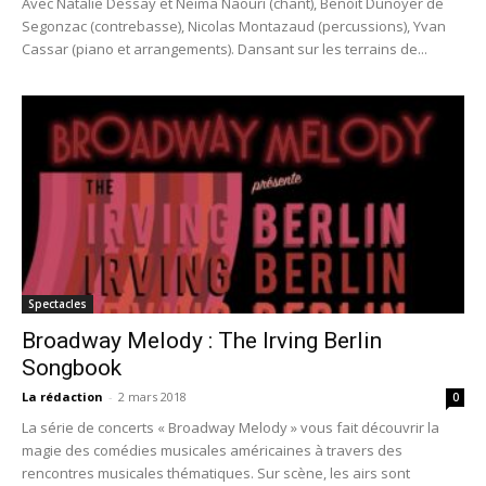
Avec Natalie Dessay et Neima Naouri (chant), Benoît Dunoyer de
Segonzac (contrebasse), Nicolas Montazaud (percussions), Yvan
Cassar (piano et arrangements). Dansant sur les terrains de...
Spectacles
Broadway Melody : The Irving Berlin
Songbook
La rédaction
-
2 mars 2018
0
La série de concerts « Broadway Melody » vous fait découvrir la
magie des comédies musicales américaines à travers des
rencontres musicales thématiques. Sur scène, les airs sont