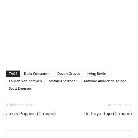
TAGS
Dalia Constantin
Devon Graves
Irving Berlin
Lauren Van Kempen
Mathieu Serradell
Maxime Alvarez de Toledo
Scott Emerson
Article précédent
Article suivant
Jazzy Poppins (Critique)
Un Poyo Rojo (Critique)