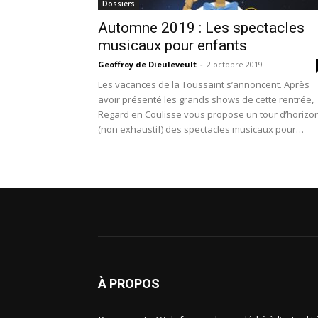
Dossiers
Automne 2019 : Les spectacles
musicaux pour enfants
Geoffroy de Dieuleveult
-
2 octobre 2019
Les vacances de la Toussaint s’annoncent. Après
avoir présenté les grands shows de cette rentrée,
Regard en Coulisse vous propose un tour d’horizo
(non exhaustif) des spectacles musicaux pour
enfants. Une création et de belles reprises vous
attendent pour passer en famille un automne…
musical !
À PROPOS