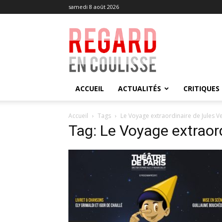
samedi 8 août 2026
Regard
en
Coulisse
ACCUEIL
ACTUALITÉS
CRITIQUES
Accueil
Tags
Le Voyage extraordinaire de Jules V
Tag: Le Voyage extraor