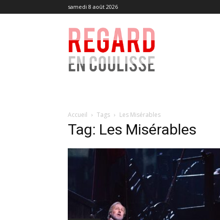
samedi 8 août 2026
Regard
en
Coulisse
Accueil
Tags
Les Misérables
Tag: Les Misérables