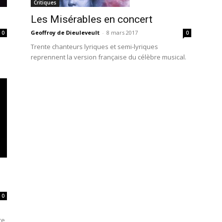
Critiques
Les Misérables en concert
Geoffroy de Dieuleveult
-
8 mars 2017
0
0
Trente chanteurs lyriques et semi-lyriques
reprennent la version française du célèbre musical.
0
te