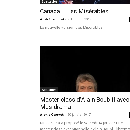
Spectacles
Canada – Les Misérables
André Lapointe
-
16 juillet 2017
Le nouvelle version des Misérables.
Actualités
Master class d’Alain Boublil avec
Musidrama
Alexis Gauvet
-
20 janvier 2017
Musidrama a proposé le samedi 14 janvier une
master class exceptionnelle d’Alain Boublil, librettis