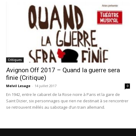
Critiques
Avignon Off 2017 – Quand la guerre sera
finie (Critique)
Melvil Lesage
-
14 juillet 2017
0
En 1942, entre le cabaret de la Rose noire à Paris et la gare de
Saint Dizier, six personnages que rien ne destinait à se rencontrer
se retrouvent mêlés au sabotage d’un train allemand.