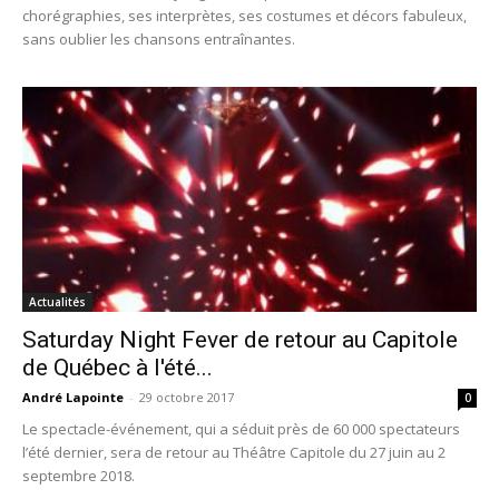
chorégraphies, ses interprètes, ses costumes et décors fabuleux,
sans oublier les chansons entraînantes.
Actualités
Saturday Night Fever de retour au Capitole
de Québec à l'été...
André Lapointe
-
29 octobre 2017
0
Le spectacle-événement, qui a séduit près de 60 000 spectateurs
l’été dernier, sera de retour au Théâtre Capitole du 27 juin au 2
septembre 2018.