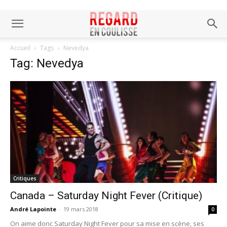
Accueil
Tags
Nevedya
Tag: Nevedya
Critiques
Canada – Saturday Night Fever (Critique)
André Lapointe
-
19 mars 2018
0
On aime donc Saturday Night Fever pour sa mise en scène, ses