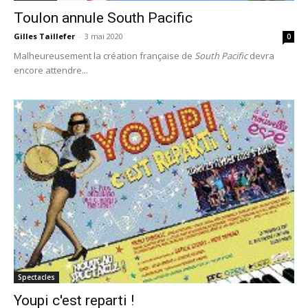
Toulon annule South Pacific
Gilles Taillefer
-
3 mai 2020
0
Malheureusement la création française de
South Pacific
devra
encore attendre...
Spectacles
Youpi c'est reparti !