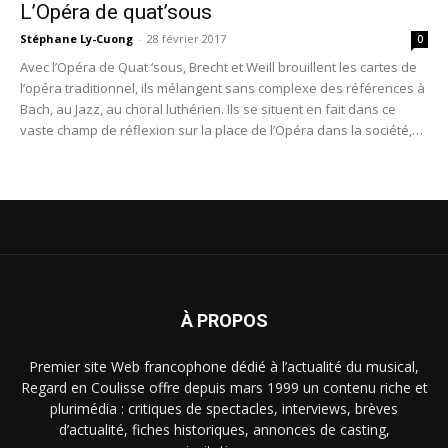
L’Opéra de quat’sous
Stéphane Ly-Cuong
-
28 février 2017
0
Avec l’Opéra de Quat ‘sous, Brecht et Weill brouillent les cartes de
l’opéra traditionnel, ils mélangent sans complexe des références à
Bach, au Jazz, au choral luthérien. Ils se situent en fait dans ce
vaste champ de réflexion sur la place de l’Opéra dans la société,
réflexion entamée par tous les contemporains de la République de
Weimar.
À PROPOS
Premier site Web francophone dédié à l’actualité du musical,
Regard en Coulisse offre depuis mars 1999 un contenu riche et
plurimédia : critiques de spectacles, interviews, brèves
d’actualité, fiches historiques, annonces de casting,