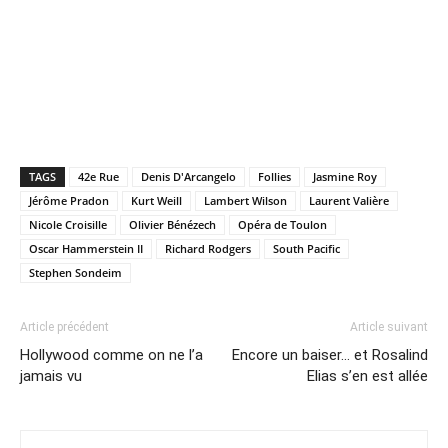
TAGS
42e Rue
Denis D'Arcangelo
Follies
Jasmine Roy
Jérôme Pradon
Kurt Weill
Lambert Wilson
Laurent Valière
Nicole Croisille
Olivier Bénézech
Opéra de Toulon
Oscar Hammerstein II
Richard Rodgers
South Pacific
Stephen Sondeim
Article précédent
Article suivant
Hollywood comme on ne l’a
Encore un baiser… et Rosalind
jamais vu
Elias s’en est allée