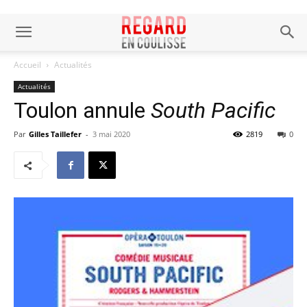
Accueil
Actualités
Actualités
Toulon annule
South Pacific
Par
Gilles Taillefer
-
3 mai 2020
2819
0