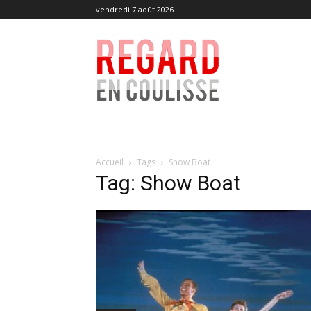
vendredi 7 août 2026
Regard
en
Coulisse
Accueil
Tags
Show Boat
Tag: Show Boat