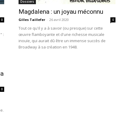
Dossiers
Magdalena : un joyau méconnu
Gilles Taillefer
-
26 avril 2020
0
0
Tout ce qu'il y a à savoir (ou presque) sur cette
 :
œuvre flamboyante et d'une richesse musicale
inouïe, qui aurait dû être un immense succès de
Broadway à sa création en 1948.
la
0
e.