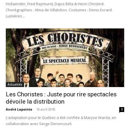
Hollaender, Fred Raymund, Dajos Béla & Henri Christiné.
Chorégraphies : Alma de Villalobos. Costumes : Denis Evrard.
Lumières...
Actualités
Les Choristes : Juste pour rire spectacles
dévoile la distribution
André Lapointe
-
10 avril 2018
0
L’adaptation pour le Québec a été confiée à Maryse Warda, en
collaboration avec Serge Denoncourt.