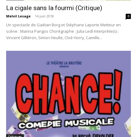
La cigale sans la fourmi (Critique)
Melvil Lesage
-
14 juin 2018
0
Un spectacle de Gaétan Borg et Stéphane Laporte Metteur en
scène : Marina Pangos Chorégraphe : Julia Ledl Interprète(s) :
Vincent Gilliéron, Simon Heulle, Cloé Horry, Camille...
Critiques