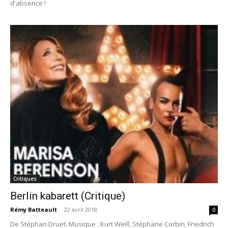
d'absence !
Critiques
Berlin kabarett (Critique)
Rémy Batteault
-
22 avril 2018
0
De Stéphan Druet. Musique : Kurt Weill, Stéphane Corbin, Friedrich