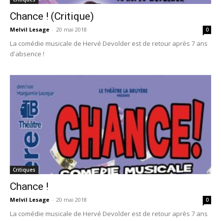
Chance ! (Critique)
Melvil Lesage
-
20 mai 2018
0
La comédie musicale de Hervé Devolder est de retour après 7 ans
d'absence !
Critiques
Chance !
Melvil Lesage
-
20 mai 2018
0
La comédie musicale de Hervé Devolder est de retour après 7 ans