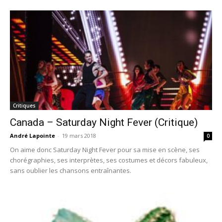
Critiques
Canada – Saturday Night Fever (Critique)
André Lapointe
-
19 mars 2018
0
On aime donc Saturday Night Fever pour sa mise en scène, ses
chorégraphies, ses interprètes, ses costumes et décors fabuleux,
sans oublier les chansons entraînantes.