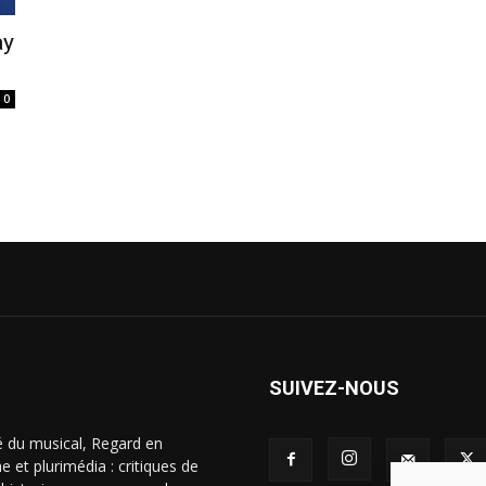
ay
0
SUIVEZ-NOUS
é du musical, Regard en
 et plurimédia : critiques de