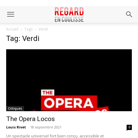
Accueil
Tags
Verdi
Tag: Verdi
Critiques
The Opera Locos
Louis Rivet
-
18 septembre 2021
0
Un spectacle universel fort bien conçu, accessible et