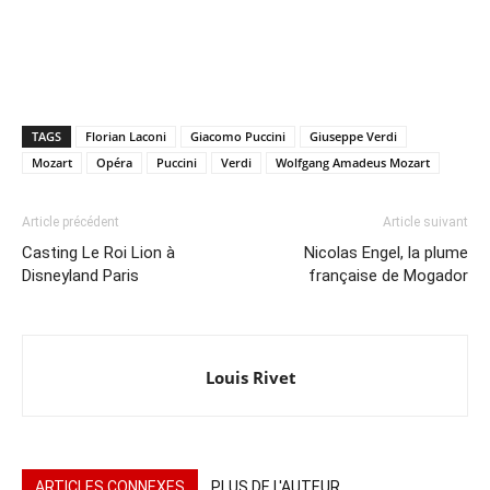
TAGS
Florian Laconi
Giacomo Puccini
Giuseppe Verdi
Mozart
Opéra
Puccini
Verdi
Wolfgang Amadeus Mozart
Article précédent
Article suivant
Casting Le Roi Lion à
Nicolas Engel, la plume
Disneyland Paris
française de Mogador
Louis Rivet
ARTICLES CONNEXES
PLUS DE L'AUTEUR