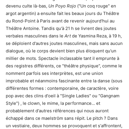
devenu culte là-bas,
Un Poyo Rojo
("Un coq rouge" en
argot argentin) a ensuite fait les beaux jours du Théâtre
du Rond-Point à Paris avant de revenir aujourd'hui au
Théâtre Antoine. Tandis qu'à 21 h se livrent des joutes
verbales masculines dans le
Art
de Yasmina Reza, à 19 h,
se déploient d'autres joutes masculines, mais sans aucun
dialogue, où le corps devient bien plus éloquent qu'un
millier de mots. Spectacle inclassable tant il emprunte à
des registres différents, ce "théâtre physique", comme le
nomment parfois ses interprètes, est une union
improbable et néanmoins fascinante entre la danse (sous
différentes formes : contemporaine, de caractère, voire
pop avec des clins d'oeil à "Single Ladies" ou "Gangnam
Style") , le clown, le mime, la performance... et
probablement d'autres références qui nous auront
échappé dans ce maelström sans répit. Le pitch ? Dans
un vestiaire, deux hommes se provoquent et s'affrontent,