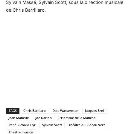
Sylvain Massé, Sylvain Scott, sous la direction musicale
de Chris Barrillaro.
TAGS
Chris Barillaro
Dale Wasserman
Jacques Brel
Jean Maheux
Joe Darion
L'Homme de la Mancha
René Richard Cyr
Sylvain Scott
Théâtre du Rideau Vert
Théâtre musical