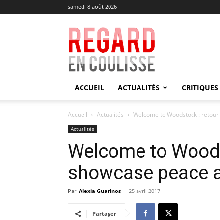
samedi 8 août 2026
Regard
en
Coulisse
ACCUEIL
ACTUALITÉS
CRITIQUES
Accueil
Actualités
Welcome to Woodstock : retour
Actualités
Welcome to Woodst
showcase peace a
Par
Alexia Guarinos
-
25 avril 2017
Partager