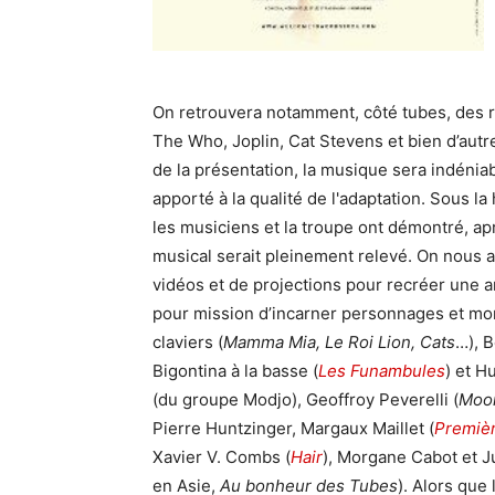
On retrouvera notamment, côté tubes, des r
The Who, Joplin, Cat Stevens et bien d’autre
de la présentation, la musique sera indénia
apporté à la qualité de l'adaptation. Sous la
les musiciens et la troupe ont démontré, ap
musical serait pleinement relevé. On nous an
vidéos et de projections pour recréer une 
pour mission d’incarner personnages et mo
claviers (
Mamma Mia, Le Roi Lion, Cats
…), B
Bigontina à la basse (
Les Funambules
) et H
(du groupe Modjo), Geoffroy Peverelli (
Moon
Pierre Huntzinger, Margaux Maillet (
Premiè
Xavier V. Combs (
Hair
), Morgane Cabot et J
en Asie,
Au bonheur des Tubes
). Alors que