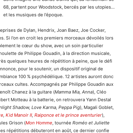
68, partent pour Woodstock, bercés par les utopies…
et les musiques de l’époque.
eprises de Dylan, Hendrix, Joan Baez, Joe Cocker,
s. Si l’on en croit les premiers morceaux dévoilés lors
blement le cœur du show, avec un soin particulier
 houlette de Philippe Gouadin, à la direction musicale,
rès quelques heures de répétition à peine, que le défi
nonce, pour le soutenir, un dispositif original de
ambiance 100 % psychédélique. 12 artistes auront donc
rceaux cultes. Accompagnés par Philippe Gouadin aux
enoît Chanez à la guitare (
Mamma Mia, Anna
), Cléo
ubert Motteau à la batterie, on retrouvera Yann Destal
light Shadow, Love Karma, Peppa Pig
), Magali Goblet,
re
,
Kid Manoir II
,
Raiponce et le prince aventurier
),
ules Grison (
Mon Homme
, tournée
Roméo et Juliette
 les répétitions débuteront en août, ce dernier confie