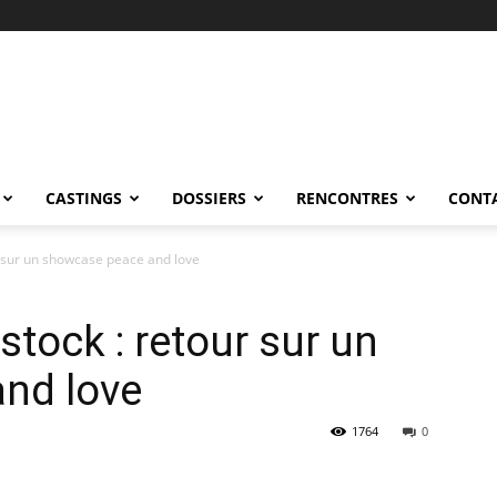
CASTINGS
DOSSIERS
RENCONTRES
CONT
 sur un showcase peace and love
ock : retour sur un
nd love
1764
0