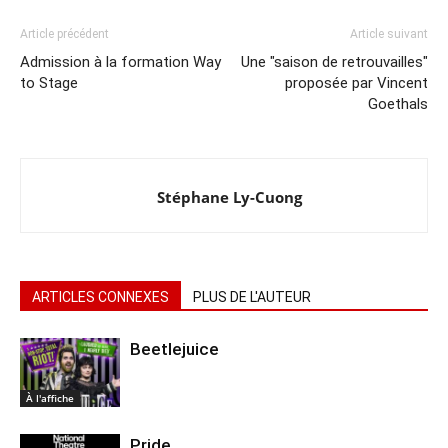
Article précédent
Article suivant
Admission à la formation Way
Une "saison de retrouvailles"
to Stage
proposée par Vincent
Goethals
Stéphane Ly-Cuong
ARTICLES CONNEXES
PLUS DE L'AUTEUR
Beetlejuice
À l'affiche
Pride