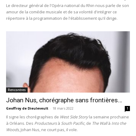
Le directeur général de l'Opéra national du Rhin nous parle de son
amour de la comédie musicale et de sa volonté d'intégrer ce
répertoire à la programmation de l'établissement qu'il dirige.
Rencontres
Johan Nus, chorégraphe sans frontières…
Geoffroy de Dieuleveult
-
18 mars 2022
1
Il signe les chorégraphies de
West Side Story
la semaine prochaine
à Orléans. Des
Producteurs
à
South Pacific
, de
The Wall
à
Into the
Woods
, Johan Nus, ne court pas, il vole.