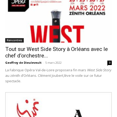
Rencontres
Tout sur West Side Story à Orléans avec le
chef d’orchestre...
Geoffroy de Dieuleveult
-
5 mars 2022
0
La Fabrique Opéra Val-de-Loire proposera fin mars
West Side Story
au zénith d’Orléans. Clément Joubert,lève le voile sur ce futur
spectacle.