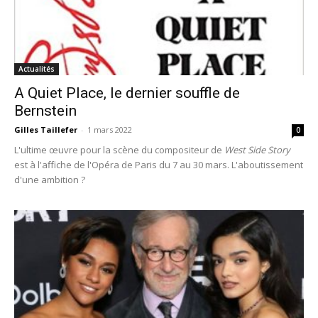
Actualités
A Quiet Place, le dernier souffle de
Bernstein
Gilles Taillefer
-
1 mars 2022
0
L'ultime œuvre pour la scène du compositeur de
West Side Story
est à l'affiche de l'Opéra de Paris du 7 au 30 mars. L'aboutissement
d'une ambition ?