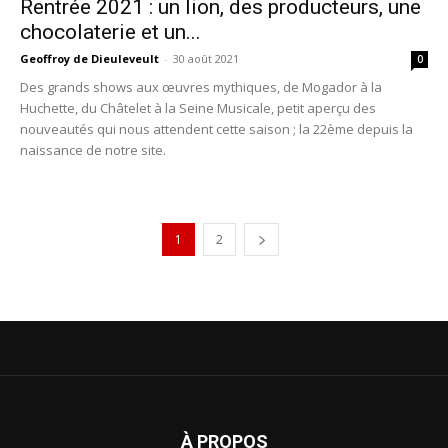
Rentrée 2021 : un lion, des producteurs, une
chocolaterie et un...
Geoffroy de Dieuleveult
-
30 août 2021
0
Des grands shows aux œuvres mythiques, de Mogador à la
Huchette, du Châtelet à la Seine Musicale, petit aperçu des
nouveautés qui nous attendent cette saison ; la 22ème depuis la
naissance de notre site.
1
2
À PROPOS