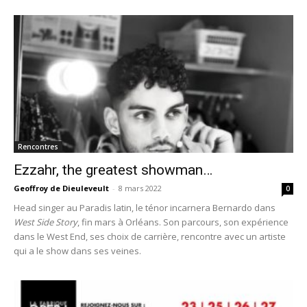
Rencontres
Ezzahr, the greatest showman…
Geoffroy de Dieuleveult
-
8 mars 2022
0
Head singer au Paradis latin, le ténor incarnera Bernardo dans
West Side Story
, fin mars à Orléans. Son parcours, son expérience
dans le West End, ses choix de carrière, rencontre avec un artiste
qui a le show dans ses veines.