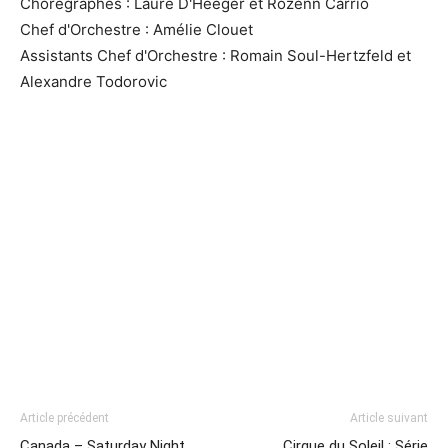
Chorégraphes : Laure D'Heeger et Rozenn Carrio
Chef d'Orchestre : Amélie Clouet
Assistants Chef d'Orchestre : Romain Soul-Hertzfeld et
Alexandre Todorovic
Article précédent
Article suivant
Canada – Saturday Night
Cirque du Soleil : Série