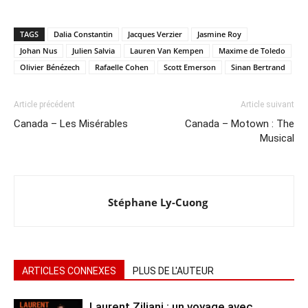
TAGS
Dalia Constantin
Jacques Verzier
Jasmine Roy
Johan Nus
Julien Salvia
Lauren Van Kempen
Maxime de Toledo
Olivier Bénézech
Rafaelle Cohen
Scott Emerson
Sinan Bertrand
Article précédent
Article suivant
Canada – Les Misérables
Canada – Motown : The
Musical
Stéphane Ly-Cuong
ARTICLES CONNEXES
PLUS DE L'AUTEUR
Laurent Ziliani : un voyage avec