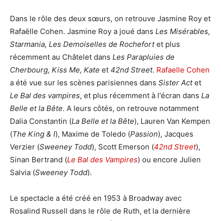
Dans le rôle des deux sœurs, on retrouve Jasmine Roy et
Rafaëlle Cohen. Jasmine Roy a joué dans
Les Misérables,
Starmania, Les Demoiselles de Rochefort
et plus
récemment au Châtelet dans
Les Parapluies de
Cherbourg, Kiss Me, Kate
et
42nd Street
.
Rafaelle Cohen
a été vue sur les scènes parisiennes dans
Sister Act
et
Le Bal des vampires
, et plus récemment à l'écran dans
La
Belle et la Bête
. A leurs côtés, on retrouve notamment
Dalia Constantin (
La Belle et la Bête
), Lauren Van Kempen
(
The King & I
), Maxime de Toledo (
Passion
), Jacques
Verzier (
Sweeney Todd
), Scott Emerson (
42nd Street
),
Sinan Bertrand (
Le Bal des Vampires
) ou encore Julien
Salvia (
Sweeney Todd
).
Le spectacle a été créé en 1953 à Broadway avec
Rosalind Russell dans le rôle de Ruth, et la dernière