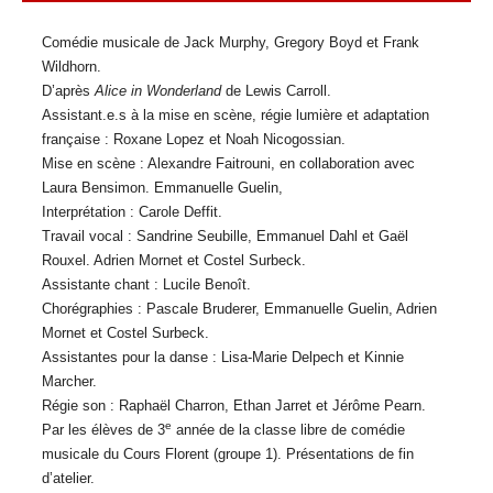
Comédie musicale de Jack Murphy, Gregory Boyd et Frank
Wildhorn.
D’après
Alice in Wonderland
de Lewis Carroll.
Assistant.e.s à la mise en scène, régie lumière et adaptation
française : Roxane Lopez et Noah Nicogossian.
Mise en scène : Alexandre Faitrouni, en collaboration avec
Laura Bensimon. Emmanuelle Guelin,
Interprétation : Carole Deffit.
Travail vocal : Sandrine Seubille, Emmanuel Dahl et Gaël
Rouxel. Adrien Mornet et Costel Surbeck.
Assistante chant : Lucile Benoît.
Chorégraphies : Pascale Bruderer, Emmanuelle Guelin, Adrien
Mornet et Costel Surbeck.
Assistantes pour la danse : Lisa-Marie Delpech et Kinnie
Marcher.
Régie son : Raphaël Charron, Ethan Jarret et Jérôme Pearn.
e
Par les élèves de 3
année de la classe libre de comédie
musicale du Cours Florent (groupe 1). Présentations de fin
d’atelier.