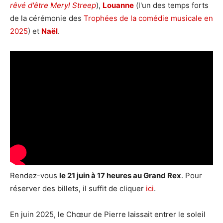
rêvé d'être Meryl Streep
),
Louanne
(l'un des temps forts
de la cérémonie des
Trophées de la comédie musicale en
2025
) et
Naël
.
Rendez-vous
le 21 juin à 17 heures au Grand Rex
. Pour
réserver des billets, il suffit de cliquer
ici
.
En juin 2025, le Chœur de Pierre laissait entrer le soleil