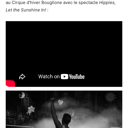
au Cirque d'hiver Bouglione avec le spectacle
Hippies,
Let the Sunshine In!
: