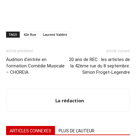
TAGS
42e Rue
Laurent Valière
Article précédent
Article suivant
Audition d'entrée en
20 ans de REC : les artistes de
formation Comédie Musicale
la 42ème rue du 8 septembre.
– CHOREIA
Simon Froget-Legendre
La rédaction
ARTICLES CONNEXES
PLUS DE L'AUTEUR