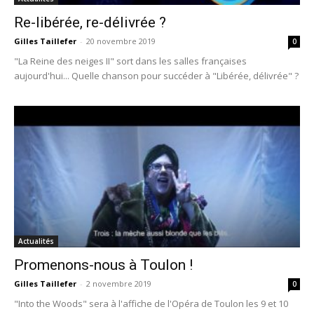
Re-libérée, re-délivrée ?
Gilles Taillefer
-
20 novembre 2019
0
"La Reine des neiges II" sort dans les salles françaises
aujourd'hui... Quelle chanson pour succéder à "Libérée, délivrée" ?
Actualités
Promenons-nous à Toulon !
Gilles Taillefer
-
2 novembre 2019
0
"Into the Woods" sera à l'affiche de l'Opéra de Toulon les 9 et 10