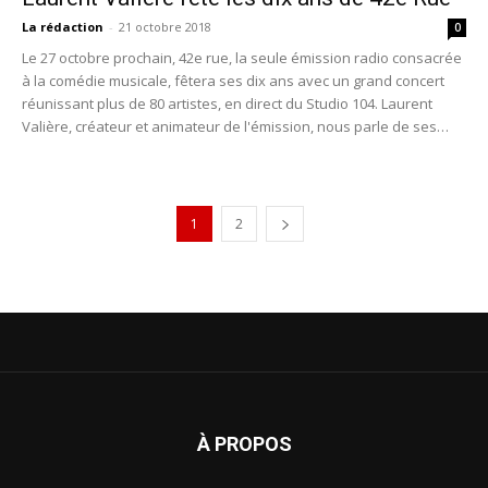
La rédaction
-
21 octobre 2018
0
Le 27 octobre prochain, 42e rue, la seule émission radio consacrée
à la comédie musicale, fêtera ses dix ans avec un grand concert
réunissant plus de 80 artistes, en direct du Studio 104. Laurent
Valière, créateur et animateur de l'émission, nous parle de ses
coups de cœur des dix dernières années.
1
2
À PROPOS