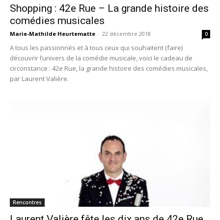
Shopping : 42e Rue – La grande histoire des
comédies musicales
Marie-Mathilde Heurtematte
-
22 décembre 2018
0
A tous les passionnés et à tous ceux qui souhaitent (faire)
découvrir l’univers de la comédie musicale, voici le cadeau de
circonstance : 42e Rue, la grande histoire des comédies musicales,
par Laurent Valière.
Rencontres
Laurent Valière fête les dix ans de 42e Rue