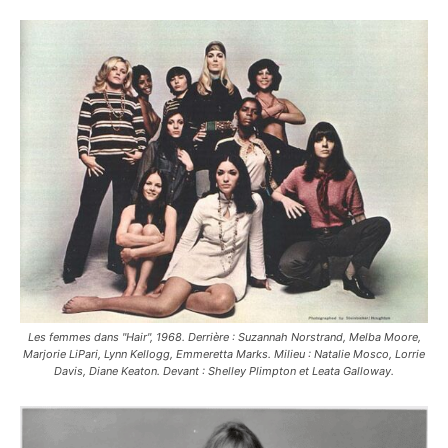
Les femmes dans "Hair", 1968. Derrière : Suzannah Norstrand, Melba Moore,
Marjorie LiPari, Lynn Kellogg, Emmeretta Marks. Milieu : Natalie Mosco, Lorrie
Davis, Diane Keaton. Devant : Shelley Plimpton et Leata Galloway.