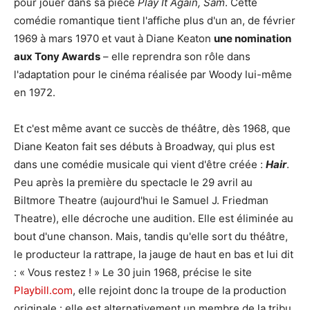
pour jouer dans sa pièce
Play It Again, Sam
. Cette
comédie romantique tient l'affiche plus d'un an, de février
1969 à mars 1970 et vaut à Diane Keaton
une nomination
aux Tony Awards
– elle reprendra son rôle dans
l'adaptation pour le cinéma réalisée par Woody lui-même
en 1972.
Et c'est même avant ce succès de théâtre, dès 1968, que
Diane Keaton fait ses débuts à Broadway, qui plus est
dans une comédie musicale qui vient d'être créée :
Hair
.
Peu après la première du spectacle le 29 avril au
Biltmore Theatre (aujourd'hui le Samuel J. Friedman
Theatre), elle décroche une audition. Elle est éliminée au
bout d'une chanson. Mais, tandis qu'elle sort du théâtre,
le producteur la rattrape, la jauge de haut en bas et lui dit
: « Vous restez ! » Le 30 juin 1968, précise le site
Playbill.com
, elle rejoint donc la troupe de la production
originale : elle est alternativement un membre de la tribu,