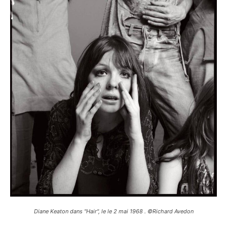
Diane Keaton dans "Hair", le le 2 mai 1968 . ©Richard Avedon