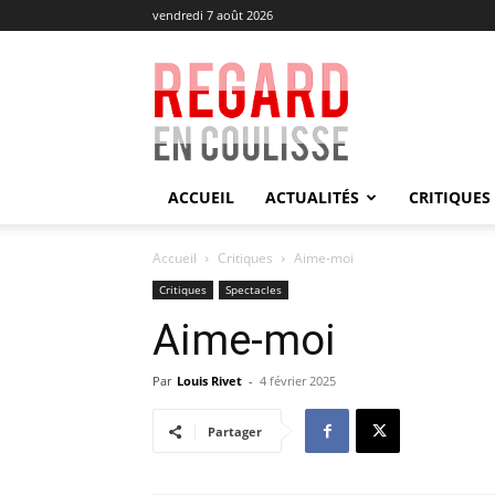
vendredi 7 août 2026
Regard
en
Coulisse
ACCUEIL
ACTUALITÉS
CRITIQUES
Accueil
Critiques
Aime-moi
Critiques
Spectacles
Aime-moi
Par
Louis Rivet
-
4 février 2025
Partager