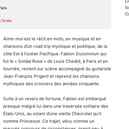
Cr
So
aris.
Co
a Scala
.
Aime-moi
est le récit en mots, en musique et en
chansons d’un road trip mystique et poétique, de la
côte Est à l’océan Pacifique. Fabien Ducommun qui
fut le « Soldat Rose » de Louis Chedid, à Paris et en
tournée, revient sur scène accompagné du guitariste
Jean-François Prigent et reprend les chansons
mythiques des crooners des années cinquante.
Suite à un revers de fortune, Fabien est embarqué
presque malgré lui dans une traversée solitaire des
États-Unis, au volant d’une vieille Chevrolet qu’il
nomme
Princesse
. Ce trajet, vécu comme un
mauvais concours de circonstances, prend peu à