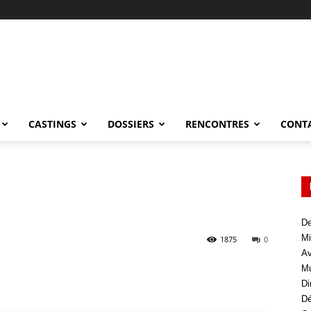
CASTINGS
DOSSIERS
RENCONTRES
CONT
De
Mi
1875
0
Av
Mu
Di
Dé