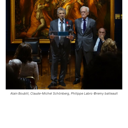
Alain Boublil, Claude-Michel Schönberg, Philippe Labro ©remy batteault