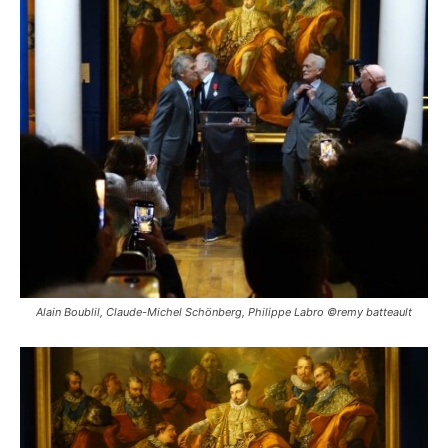
Alain Boublil, Claude-Michel Schönberg, Philippe Labro ©remy batteault