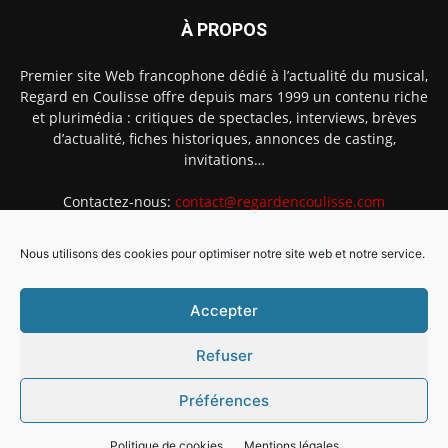
À PROPOS
Premier site Web francophone dédié à l’actualité du musical,
Regard en Coulisse offre depuis mars 1999 un contenu riche
et plurimédia : critiques de spectacles, interviews, brèves
d’actualité, fiches historiques, annonces de casting,
invitations…
Contactez-nous:
contact@regardencoulisse.com
Nous utilisons des cookies pour optimiser notre site web et notre service.
SUIVEZ-NOUS
Accepter
Refuser
Préférences
Intégration Ghislain Fayard
Mentions légales
Politique de cookies (EU)
Politique de cookies
Mentions légales