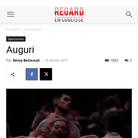
Accueil
Spectacles
Spectacles
Auguri
Par
Rémy Batteault
-
16 février 2017
1653
0