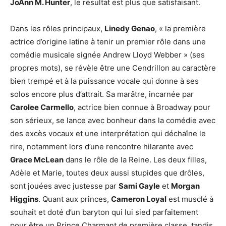
JoAnn M. Hunter
, le résultat est plus que satisfaisant.
Dans les rôles principaux,
Linedy Genao
, « la première
actrice d’origine latine à tenir un premier rôle dans une
comédie musicale signée Andrew Lloyd Webber » (ses
propres mots), se révèle être une Cendrillon au caractère
bien trempé et à la puissance vocale qui donne à ses
solos encore plus d’attrait. Sa marâtre, incarnée par
Carolee Carmello
, actrice bien connue à Broadway pour
son sérieux, se lance avec bonheur dans la comédie avec
des excès vocaux et une interprétation qui déchaîne le
rire, notamment lors d’une rencontre hilarante avec
Grace McLean
dans le rôle de la Reine. Les deux filles,
Adèle et Marie, toutes deux aussi stupides que drôles,
sont jouées avec justesse par
Sami Gayle
et
Morgan
Higgins
. Quant aux princes,
Cameron Loyal
est musclé à
souhait et doté d’un baryton qui lui sied parfaitement
pour être un Prince Charmant de première classe, tandis