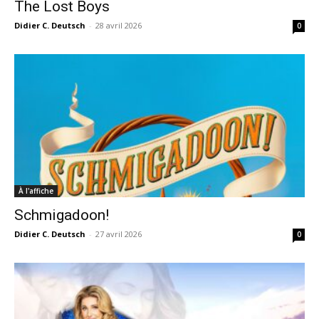
The Lost Boys
Didier C. Deutsch
-
28 avril 2026
0
À l'affiche
Schmigadoon!
Didier C. Deutsch
-
27 avril 2026
0