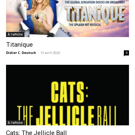
À l'affiche
Titaníque
Didier C. Deutsch
-
13 avril 2026
0
À l'affiche
Cats: The Jellicle Ball