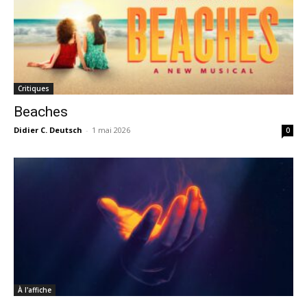
Critiques
Beaches
Didier C. Deutsch
-
1 mai 2026
0
À l'affiche