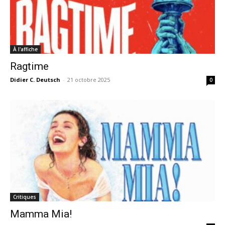
À l'affiche
Ragtime
Didier C. Deutsch
-
21 octobre 2025
0
Critiques
Mamma Mia!