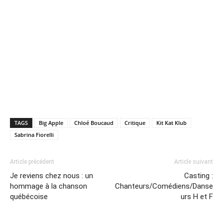
TAGS
Big Apple
Chloé Boucaud
Critique
Kit Kat Klub
Sabrina Fiorelli
Article précédent
Article suivant
Je reviens chez nous : un
Casting :
hommage à la chanson
Chanteurs/Comédiens/Danse
québécoise
urs H et F