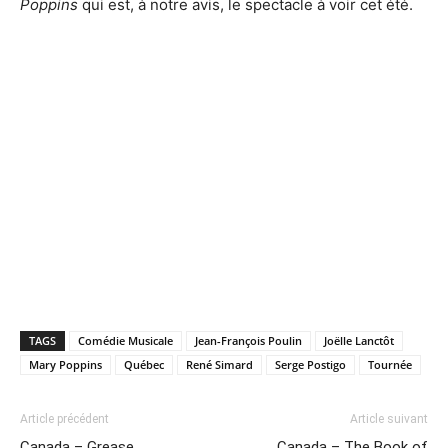
Poppins
qui est, à notre avis, le spectacle à voir cet été.
TAGS
Comédie Musicale
Jean-François Poulin
Joëlle Lanctôt
Mary Poppins
Québec
René Simard
Serge Postigo
Tournée
Article précédent
Article suivant
Canada – Grease
Canada – The Book of