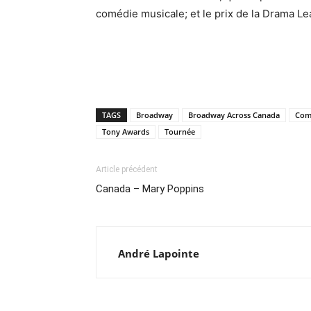
comédie musicale; et le prix de la Drama L
TAGS
Broadway
Broadway Across Canada
Com
Tony Awards
Tournée
Article précédent
Canada – Mary Poppins
André Lapointe