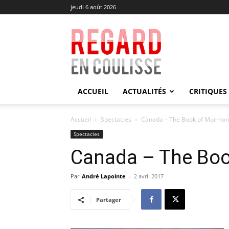
jeudi 6 août 2026
Regard
en
Coulisse
ACCUEIL
ACTUALITÉS
CRITIQUES
Accueil
Spectacles
Canada – The Book of Mormon
Spectacles
Canada – The Bo
Par
André Lapointe
-
2 avril 2017
Partager