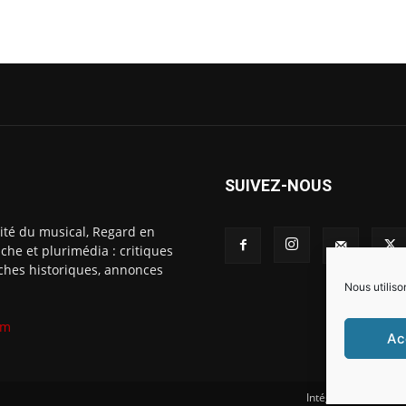
SUIVEZ-NOUS
ité du musical, Regard en
che et plurimédia : critiques
fiches historiques, annonces
Nous utiliso
om
Ac
Intégration Ghislai