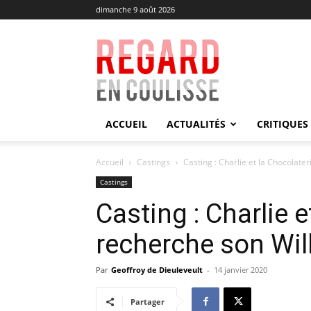
dimanche 9 août 2026
Regard
en
Coulisse
ACCUEIL
ACTUALITÉS
CRITIQUES
Accueil
Castings
Casting : Charlie et la Chocolate
Castings
Casting : Charlie e
recherche son Wi
Par
Geoffroy de Dieuleveult
-
14 janvier 2020
Partager