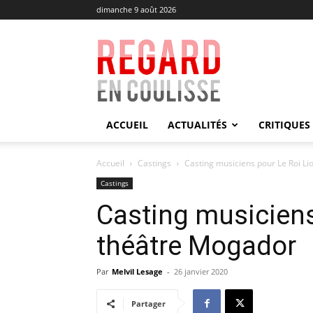
dimanche 9 août 2026
Regard
en
Coulisse
ACCUEIL
ACTUALITÉS
CRITIQUES
Accueil
Castings
Casting musiciens pour Le Roi L
Castings
Casting musiciens
théâtre Mogador
Par
Melvil Lesage
-
26 janvier 2020
Partager