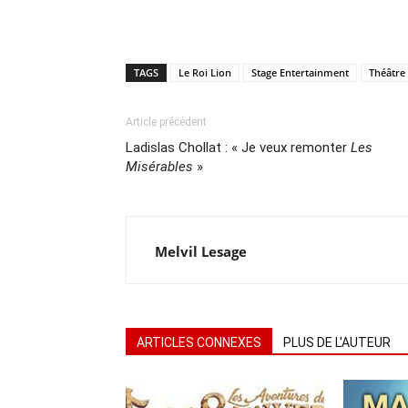
TAGS
Le Roi Lion
Stage Entertainment
Théâtre
Article précédent
Ladislas Chollat : « Je veux remonter
Les
Misérables
»
Melvil Lesage
ARTICLES CONNEXES
PLUS DE L'AUTEUR