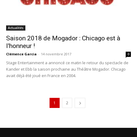
Actualités
Saison 2018 de Mogador : Chicago est à
l'honneur !
Clémence Garcia
-
14 novembre 2017
0
Stage Entertainment a annoncé ce matin le retour du spectacle de
Kander et Ebb la saison prochaine au Théâtre Mogador. Chicago
avait déjà été joué en France en 2004.
1
2